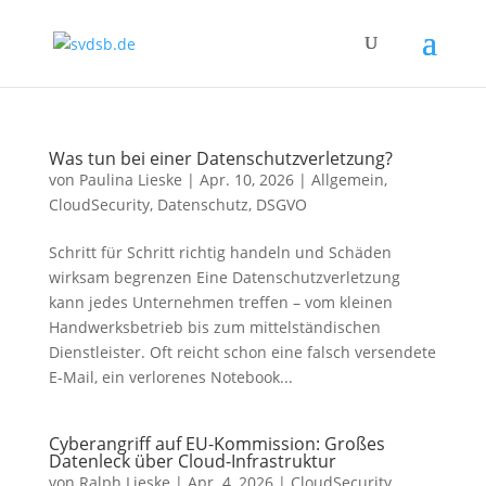
Was tun bei einer Datenschutzverletzung?
von
Paulina Lieske
|
Apr. 10, 2026
|
Allgemein
,
CloudSecurity
,
Datenschutz
,
DSGVO
Schritt für Schritt richtig handeln und Schäden
wirksam begrenzen Eine Datenschutzverletzung
kann jedes Unternehmen treffen – vom kleinen
Handwerksbetrieb bis zum mittelständischen
Dienstleister. Oft reicht schon eine falsch versendete
E-Mail, ein verlorenes Notebook...
Cyberangriff auf EU-Kommission: Großes
Datenleck über Cloud-Infrastruktur
von
Ralph Lieske
|
Apr. 4, 2026
|
CloudSecurity
,